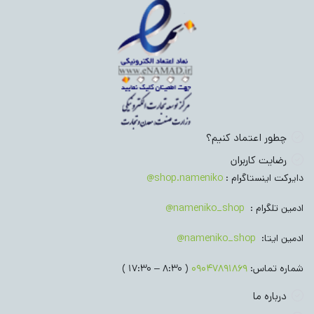
چطور اعتماد کنیم؟
رضایت کاربران
دایرکت اینستاگرام :
shop.nameniko@
ادمین تلگرام :
nameniko_shop@
ادمین ایتا:
nameniko_shop@
شماره تماس:
09047891869
( 8:30 – 17:30 )
درباره ما