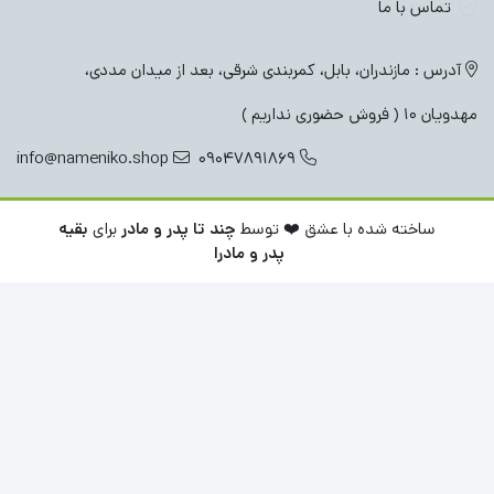
تماس با ما
آدرس : مازندران، بابل، کمربندی شرقی، بعد از میدان مددی،
مهدویان 10 ( فروش حضوری نداریم )
info@nameniko.shop
09047891869
ساخته شده با عشق ❤️ توسط
چند تا پدر و مادر
برای
بقیه
پدر و مادرا